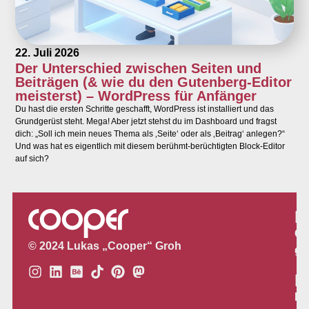
22. Juli 2026
Der Unterschied zwischen Seiten und
Beiträgen (& wie du den Gutenberg-Editor
meisterst) – WordPress für Anfänger
Du hast die ersten Schritte geschafft, WordPress ist installiert und das
Grundgerüst steht. Mega! Aber jetzt stehst du im Dashboard und fragst
dich: „Soll ich mein neues Thema als ‚Seite‘ oder als ‚Beitrag‘ anlegen?“
Und was hat es eigentlich mit diesem berühmt-berüchtigten Block-Editor
auf sich?
P
Gl
© 2024 Lukas „Cooper“ Groh
gr
L
Lo