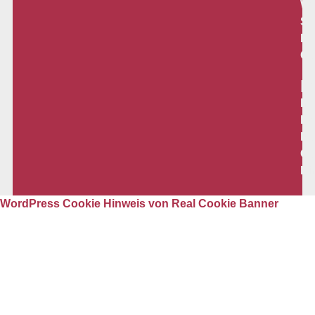
We
So
Me
Co
R
Im
Da
Ko
Co
Ei
WordPress Cookie Hinweis von Real Cookie Banner