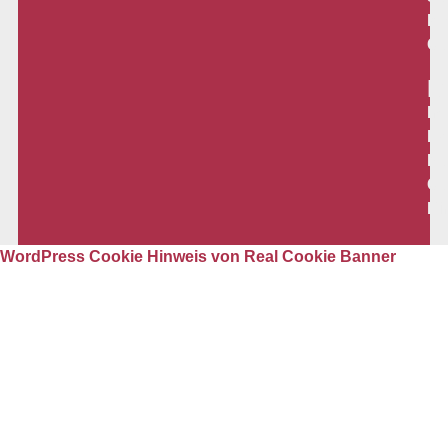
Me
Co
R
Im
Da
Ko
Co
Ei
WordPress Cookie Hinweis von Real Cookie Banner