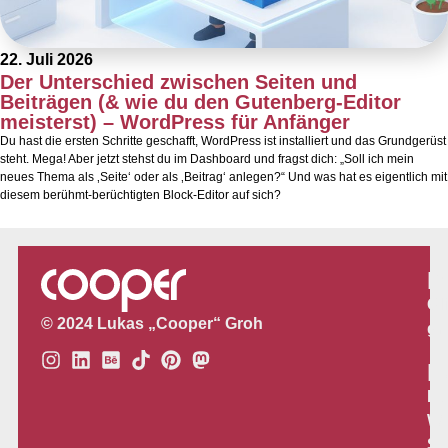
22. Juli 2026
Der Unterschied zwischen Seiten und
Beiträgen (& wie du den Gutenberg-Editor
meisterst) – WordPress für Anfänger
Du hast die ersten Schritte geschafft, WordPress ist installiert und das Grundgerüst
steht. Mega! Aber jetzt stehst du im Dashboard und fragst dich: „Soll ich mein
neues Thema als ‚Seite‘ oder als ‚Beitrag‘ anlegen?“ Und was hat es eigentlich mit
diesem berühmt-berüchtigten Block-Editor auf sich?
P
Gl
© 2024 Lukas „Cooper“ Groh
gr
L
Lo
We
So