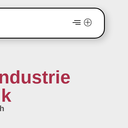
ndustrie
ik
ch