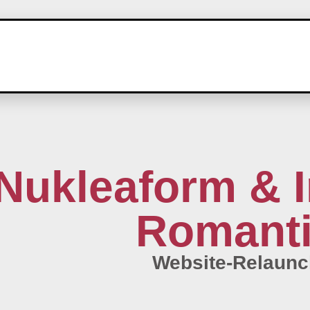
Nukleaform & I
Romant
Website-Relaun