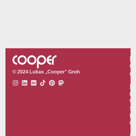
P
Gl
© 2024 Lukas „Cooper“ Groh
gr
L
Lo
We
So
Me
Co