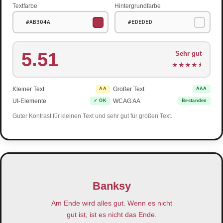
Textfarbe
Hintergrundfarbe
5.51
Sehr gut
★
★
★
★
⯨
Kleiner Text
Großer Text
AA
AAA
UI-Elemente
WCAG AA
✓ OK
Bestanden
Guter Kontrast für kleinen Text und sehr gut für großen Text.
Banksy
Am Ende wird alles gut. Wenn es nicht
gut ist, ist es nicht das Ende.