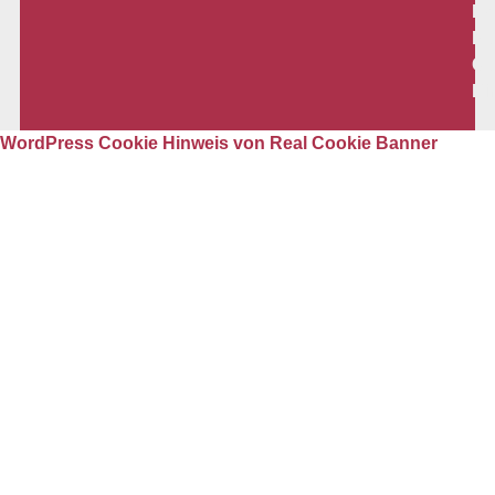
Da
Ko
Co
Ei
WordPress Cookie Hinweis von Real Cookie Banner