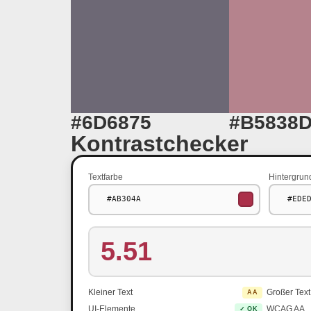
#6D6875
#B5838
Kontrastchecker
Textfarbe
Hintergrun
5.51
Kleiner Text
Großer Text
AA
UI-Elemente
WCAG AA
✓ OK