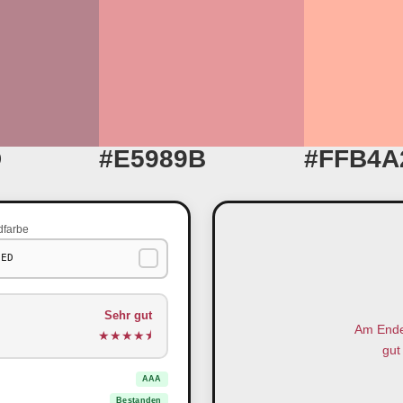
D
#E5989B
#FFB4A
dfarbe
Sehr gut
Am Ende 
★
★
★
★
⯨
gut 
AAA
Bestanden