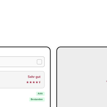
Sehr gut
★
★
★
★
⯨
AAA
Bestanden