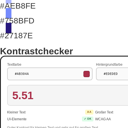
#AEB8FE
#758BFD
#27187E
Kontrastchecker
Textfarbe
Hintergrundfarbe
5.51
Kleiner Text
Großer Text
AA
UI-Elemente
WCAG AA
✓ OK
Guter Kontrast für kleinen Text und sehr gut für großen Text.