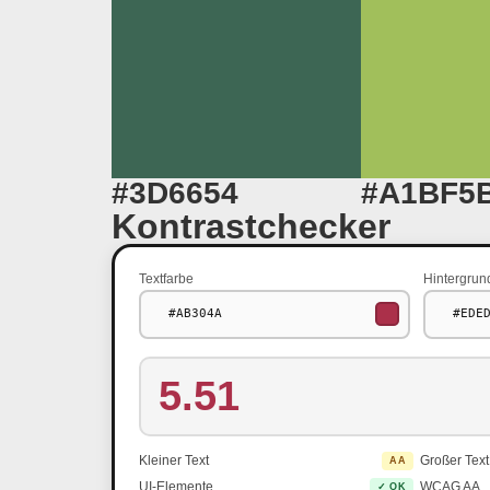
#3D6654
#A1BF5
Kontrastchecker
Textfarbe
Hintergrun
5.51
Kleiner Text
Großer Text
AA
UI-Elemente
WCAG AA
✓ OK