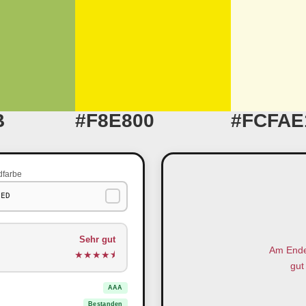
B
#F8E800
#FCFAE
dfarbe
Sehr gut
Am Ende 
★
★
★
★
⯨
gut 
AAA
Bestanden