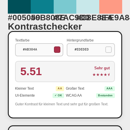
#005059
#0B808E
#7AC9D0
#C8E8EA
#FE9A8
Kontrastchecker
Textfarbe
Hintergrundfarbe
5.51
Sehr gut
★
★
★
★
⯨
Kleiner Text
Großer Text
AA
AAA
UI-Elemente
WCAG AA
✓ OK
Bestanden
Guter Kontrast für kleinen Text und sehr gut für großen Text.