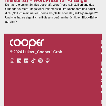
meisterst) – WordPress für Anfänger
Du hast die ersten Schritte geschafft, WordPress ist installiert und das
Grundgerüst steht. Mega! Aber jetzt stehst du im Dashboard und fragst
dich: „Soll ich mein neues Thema als ‚Seite‘ oder als ‚Beitrag‘ anlegen?“
Und was hat es eigentlich mit diesem berühmt-berüchtigten Block-Editor
auf sich?
P
Gl
© 2024 Lukas „Cooper“ Groh
gr
L
Lo
We
So
Me
Co
R