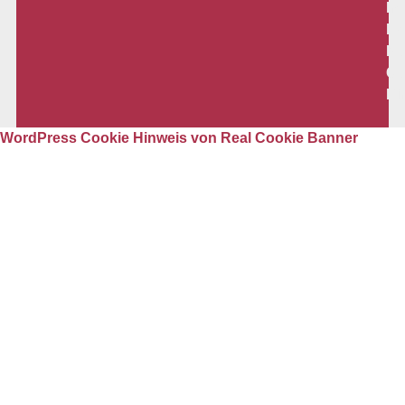
Im
Da
Ko
Co
Ei
WordPress Cookie Hinweis von Real Cookie Banner