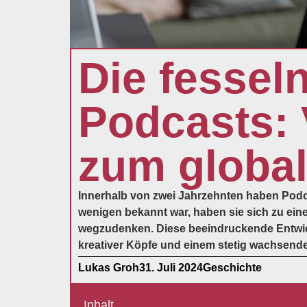
Die fessel
Podcasts: 
zum globa
Innerhalb von zwei Jahrzehnten haben Podc
wenigen bekannt war, haben sie sich zu ei
wegzudenken. Diese beeindruckende Entwick
kreativer Köpfe und einem stetig wachsenden
Lukas Groh
31. Juli 2024
Geschichte
Inhalt