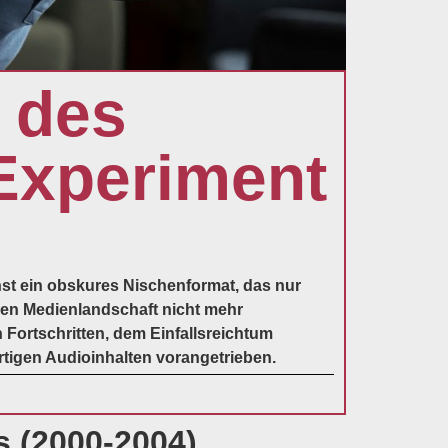
 des
 Experiment
st ein obskures Nischenformat, das nur
nen Medienlandschaft nicht mehr
ortschritten, dem Einfallsreichtum
rtigen Audioinhalten vorangetrieben.
s (2000-2004)