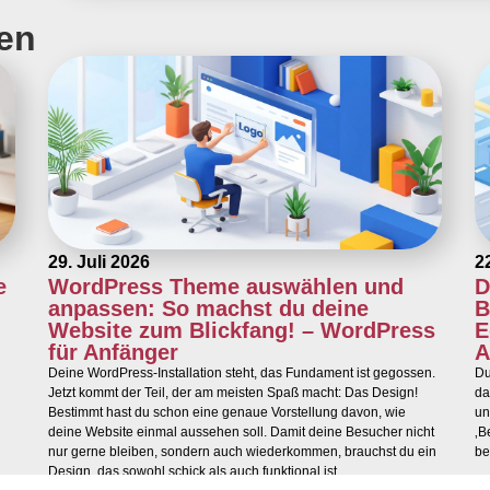
len
29. Juli 2026
2
e
WordPress Theme auswählen und
D
anpassen: So machst du deine
B
Website zum Blickfang! – WordPress
E
für Anfänger
A
Deine WordPress-Installation steht, das Fundament ist gegossen.
Du
Jetzt kommt der Teil, der am meisten Spaß macht: Das Design!
da
Bestimmt hast du schon eine genaue Vorstellung davon, wie
un
deine Website einmal aussehen soll. Damit deine Besucher nicht
‚B
nur gerne bleiben, sondern auch wiederkommen, brauchst du ein
be
Design, das sowohl schick als auch funktional ist.